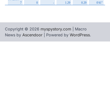
Copyright © 2026
myspystory.com
| Macro
News by
Ascendoor
| Powered by
WordPress
.