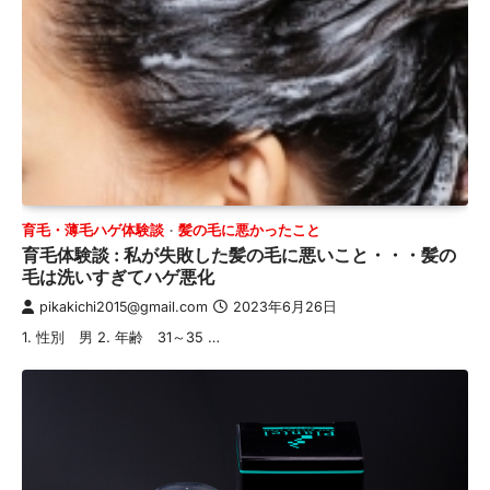
育毛・薄毛ハゲ体験談
髪の毛に悪かったこと
育毛体験談 : 私が失敗した髪の毛に悪いこと・・・髪の
毛は洗いすぎてハゲ悪化
pikakichi2015@gmail.com
2023年6月26日
1. 性別 男 2. 年齢 31～35 …