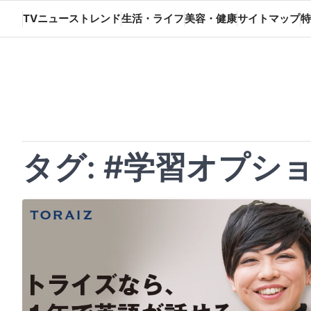
Skip
TVニューストレンド
生活・ライフ
美容・健康
サイトマップ
特
to
content
タグ:
#学習オプシ