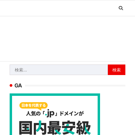
検
索:
GA