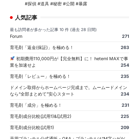
#探偵 #道具 #秘密 #公開 #暴露
人気記事
最も訪問者が多かった記事 10 件 (過去 28 日間)
Forum
271
育毛剤「返金(保証)」を極める！
263
初期費用110,000円が【完全無料】に！ heteml MAXで事
業を加速せよ
254
育毛剤「レビュー」を極める！
235
ドメイン取得からホームページ完成まで。ムームードメイン
なら“全部まとめて”安心スタート
234
育毛剤「成分」を極める！
231
育毛剤成分比較(試用1)&(試用2)
225
育毛剤成分比較(試用1)
209
薬用プランテル公式通販・Q&A：プランテルは“M字ハゲだ