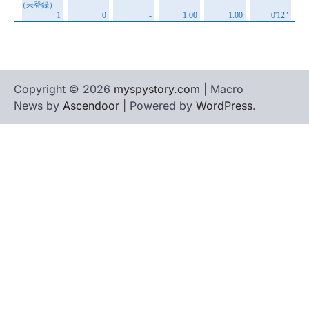
Copyright © 2026
myspystory.com
| Macro
News by
Ascendoor
| Powered by
WordPress
.