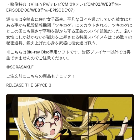
・映像特典（Villain PV/テレビCM:01/テレビCM:02/WEB予告-
EPISODE:06/WEB予告-EPISODE:07）
源モモは空崎市に住む女子高生。平凡な日々を過ごしていた彼女はと
ある事から私設情報機関「ツキカゲ」にスカウトされる。ツキカゲは
どこの国にも属さず平和を影から守る正義のスパイ組織だった。若い
女性にしか効かないが能力を上昇させる特製スパイスをはじめ数々の
秘密道具、鍛え上げた心身を武器に彼女達は戦う。
※こちらはBlu-ray Disc専用ソフトです。対応プレイヤー以外では再
生できませんのでご注意ください。
©SORASAKI.F
ご注文前にこちらの商品もチェック！
RELEASE THE SPYCE 3