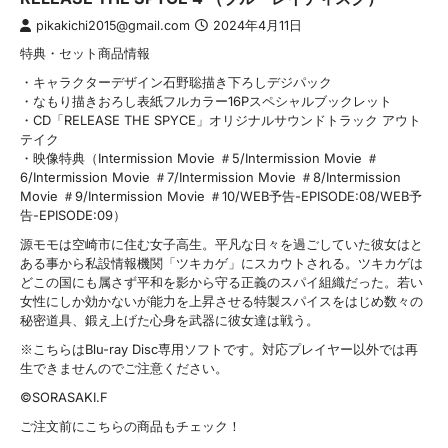
pikakichi2015@gmail.com
2024年4月11日
特典・セット商品情報
・キャラクターデザイン石野聡描き下ろしデジパック
・なもり描きおろし表紙フルカラー16Pスペシャルブックレット
・CD「RELEASE THE SPYCE」オリジナルサウンドトラック アウト
テイク
・映像特典（Intermission Movie ＃5/Intermission Movie ＃
6/Intermission Movie ＃7/Intermission Movie ＃8/Intermission
Movie ＃9/Intermission Movie ＃10/WEB予告-EPISODE:08/WEB予
告-EPISODE:09）
源モモは空崎市に住む女子高生。平凡な日々を過ごしていた彼女はと
ある事から私設情報機関「ツキカゲ」にスカウトされる。ツキカゲは
どこの国にも属さず平和を影から守る正義のスパイ組織だった。若い
女性にしか効かないが能力を上昇させる特製スパイスをはじめ数々の
秘密道具、鍛え上げた心身を武器に彼女達は戦う。
※こちらはBlu-ray Disc専用ソフトです。対応プレイヤー以外では再
生できませんのでご注意ください。
©SORASAKI.F
ご注文前にこちらの商品もチェック！