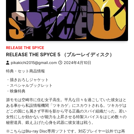
RELEASE THE SPYCE
RELEASE THE SPYCE 5 （ブルーレイディスク）
pikakichi2015@gmail.com
2024年4月10日
特典・セット商品情報
・描きおろしジャケット
・スペシャルブックレット
・映像特典
源モモは空崎市に住む女子高生。平凡な日々を過ごしていた彼女はと
ある事から私設情報機関「ツキカゲ」にスカウトされる。ツキカゲは
どこの国にも属さず平和を影から守る正義のスパイ組織だった。若い
女性にしか効かないが能力を上昇させる特製スパイスをはじめ数々の
秘密道具、鍛え上げた心身を武器に彼女達は戦う。
※こちらはBlu-ray Disc専用ソフトです。対応プレイヤー以外では再