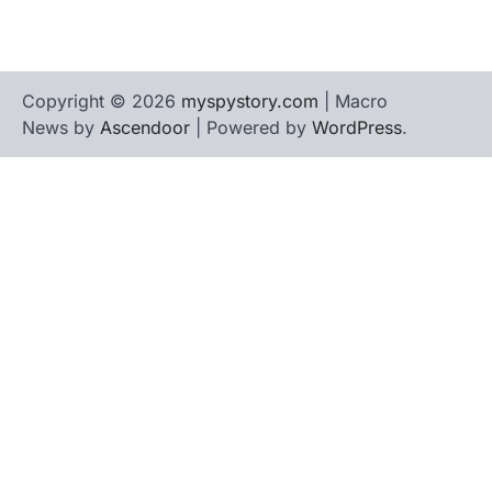
Copyright © 2026
myspystory.com
| Macro
News by
Ascendoor
| Powered by
WordPress
.