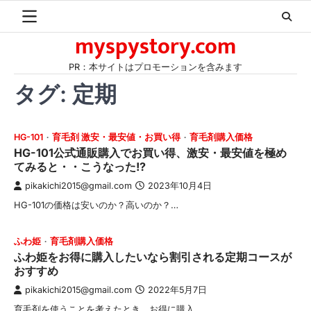
Skip
to
myspystory.com
content
PR：本サイトはプロモーションを含みます
タグ:
定期
HG-101
育毛剤 激安・最安値・お買い得
育毛剤購入価格
HG-101公式通販購入でお買い得、激安・最安値を極め
てみると・・こうなった!?
pikakichi2015@gmail.com
2023年10月4日
HG-101の価格は安いのか？高いのか？…
ふわ姫
育毛剤購入価格
ふわ姫をお得に購入したいなら割引される定期コースが
おすすめ
pikakichi2015@gmail.com
2022年5月7日
育毛剤を使うことを考えたとき、お得に購入…