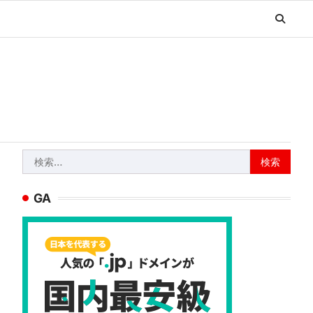
検
索:
GA