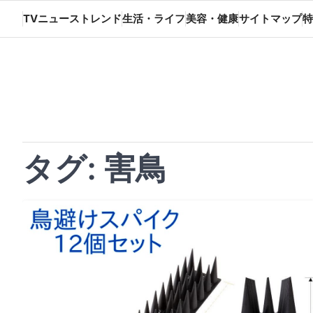
Skip
TVニューストレンド
生活・ライフ
美容・健康
サイトマップ
特
to
content
タグ:
害鳥