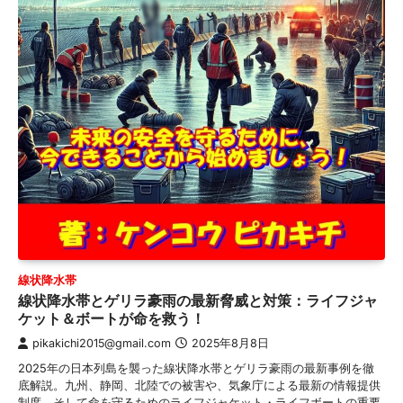
線状降水帯
線状降水帯とゲリラ豪雨の最新脅威と対策：ライフジャ
ケット＆ボートが命を救う！
pikakichi2015@gmail.com
2025年8月8日
2025年の日本列島を襲った線状降水帯とゲリラ豪雨の最新事例を徹
底解説。九州、静岡、北陸での被害や、気象庁による最新の情報提供
制度、そして命を守るためのライフジャケット・ライフボートの重要