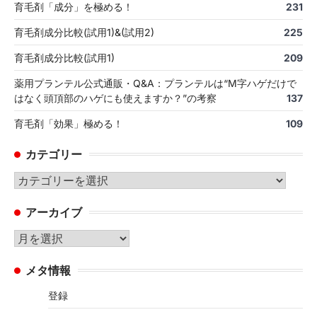
育毛剤「成分」を極める！
231
育毛剤成分比較(試用1)&(試用2)
225
育毛剤成分比較(試用1)
209
薬用プランテル公式通販・Q&A：プランテルは“M字ハゲだけで
はなく頭頂部のハゲにも使えますか？”の考察
137
育毛剤「効果」極める！
109
カテゴリー
カ
テ
アーカイブ
ゴ
リ
ア
ー
ー
メタ情報
カ
イ
登録
ブ