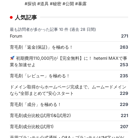
#探偵 #道具 #秘密 #公開 #暴露
人気記事
最も訪問者が多かった記事 10 件 (過去 28 日間)
Forum
271
育毛剤「返金(保証)」を極める！
263
初期費用110,000円が【完全無料】に！ heteml MAXで事
業を加速せよ
253
育毛剤「レビュー」を極める！
235
ドメイン取得からホームページ完成まで。ムームードメイン
なら“全部まとめて”安心スタート
229
育毛剤「成分」を極める！
229
育毛剤成分比較(試用1)&(試用2)
221
育毛剤成分比較(試用1)
207
薬用プランテル公式通販・Q&A：プランテルは“M字ハゲだ