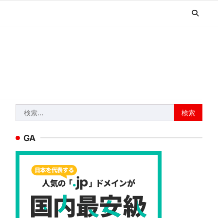
検
索:
GA