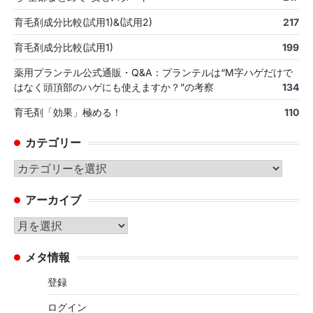
育毛剤成分比較(試用1)&(試用2)
217
育毛剤成分比較(試用1)
199
薬用プランテル公式通販・Q&A：プランテルは“M字ハゲだけで
はなく頭頂部のハゲにも使えますか？”の考察
134
育毛剤「効果」極める！
110
カテゴリー
カ
テ
アーカイブ
ゴ
リ
ア
ー
ー
メタ情報
カ
イ
登録
ブ
ログイン