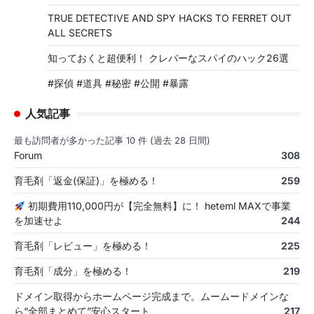
TRUE DETECTIVE AND SPY HACKS TO FERRET OUT
ALL SECRETS
知っておくと超便利！ クレバーなスパイのハック26選
#探偵 #道具 #秘密 #公開 #暴露
人気記事
最も訪問者が多かった記事 10 件 (過去 28 日間)
Forum
308
育毛剤「返金(保証)」を極める！
259
初期費用110,000円が【完全無料】に！ heteml MAXで事業
を加速せよ
244
育毛剤「レビュー」を極める！
225
育毛剤「成分」を極める！
219
ドメイン取得からホームページ完成まで。ムームードメインな
ら“全部まとめて”安心スタート
217