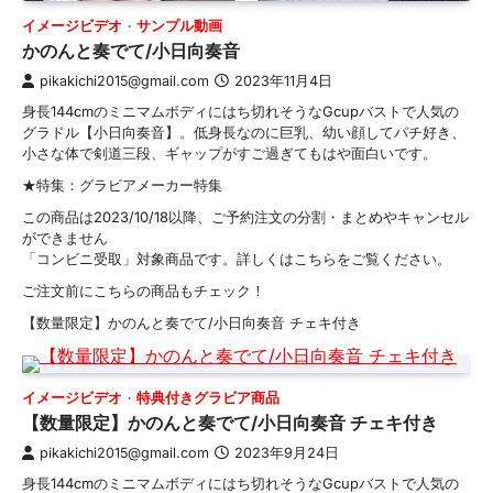
イメージビデオ
サンプル動画
かのんと奏でて/小日向奏音
pikakichi2015@gmail.com
2023年11月4日
身長144cmのミニマムボディにはち切れそうなGcupバストで人気の
グラドル【小日向奏音】。低身長なのに巨乳、幼い顔してパチ好き、
小さな体で剣道三段、ギャップがすご過ぎてもはや面白いです。
★特集：グラビアメーカー特集
この商品は2023/10/18以降、ご予約注文の分割・まとめやキャンセル
ができません
「コンビニ受取」対象商品です。詳しくはこちらをご覧ください。
ご注文前にこちらの商品もチェック！
【数量限定】かのんと奏でて/小日向奏音 チェキ付き
イメージビデオ
特典付きグラビア商品
【数量限定】かのんと奏でて/小日向奏音 チェキ付き
pikakichi2015@gmail.com
2023年9月24日
身長144cmのミニマムボディにはち切れそうなGcupバストで人気の