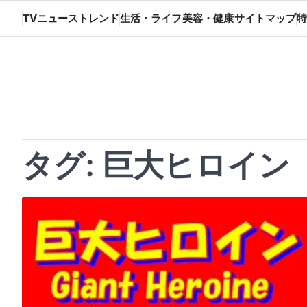
Skip
TVニューストレンド
生活・ライフ
美容・健康
サイトマップ
特
to
content
タグ:
巨大ヒロイン