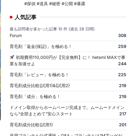
#探偵 #道具 #秘密 #公開 #暴露
人気記事
最も訪問者が多かった記事 10 件 (過去 28 日間)
Forum
308
育毛剤「返金(保証)」を極める！
259
初期費用110,000円が【完全無料】に！ heteml MAXで事
業を加速せよ
244
育毛剤「レビュー」を極める！
225
育毛剤成分比較(試用1)&(試用2)
219
育毛剤「成分」を極める！
219
ドメイン取得からホームページ完成まで。ムームードメイン
なら“全部まとめて”安心スタート
217
育毛剤成分比較(試用1)
201
薬用プランテル公式通販・Q&A：プランテルは“M字ハゲだ