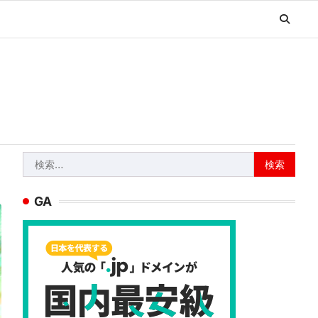
検
索:
GA