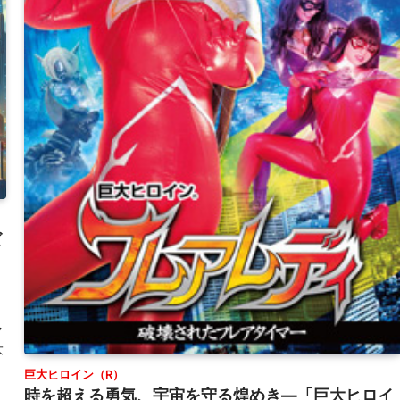
ズ
ク
大
、
巨大ヒロイン（R）
時を超える勇気、宇宙を守る煌めき—「巨大ヒロイ