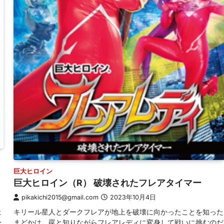
巨大ヒロイン
巨大ヒロイン（R） 破壊されたフレアタイマー
pikakichi2015@gmail.com
2023年10月4日
た
キリール星人とダークフレアが地上を破壊に向かったことを知った
を
まどかは、罠と知りながらフレアレディに変身して戦いに挑むのだ