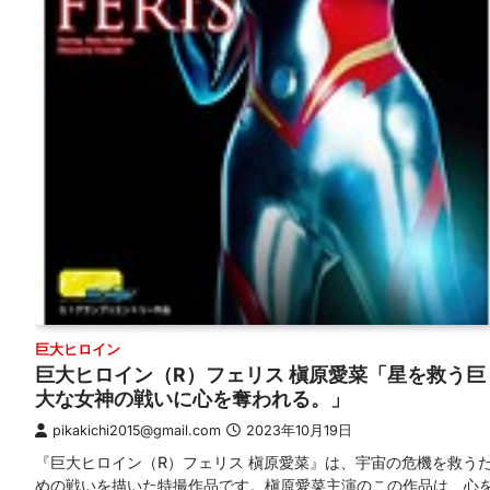
巨大ヒロイン
巨大ヒロイン（R）フェリス 槇原愛菜「星を救う巨
大な女神の戦いに心を奪われる。」
pikakichi2015@gmail.com
2023年10月19日
『巨大ヒロイン（R）フェリス 槇原愛菜』は、宇宙の危機を救う
めの戦いを描いた特撮作品です。槇原愛菜主演のこの作品は、心