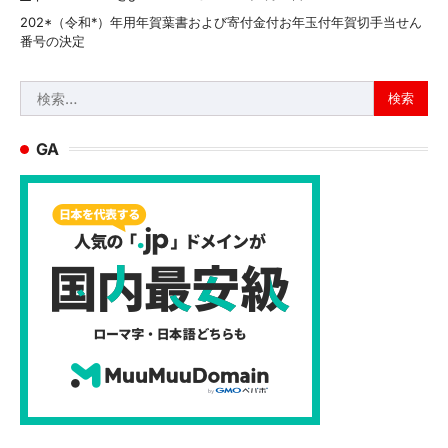
202*（令和*）年用年賀葉書および寄付金付お年玉付年賀切手当せん
番号の決定
検
索:
GA