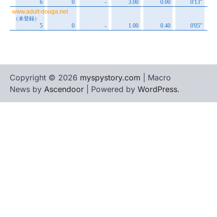
Copyright © 2026
myspystory.com
| Macro
News by
Ascendoor
| Powered by
WordPress
.