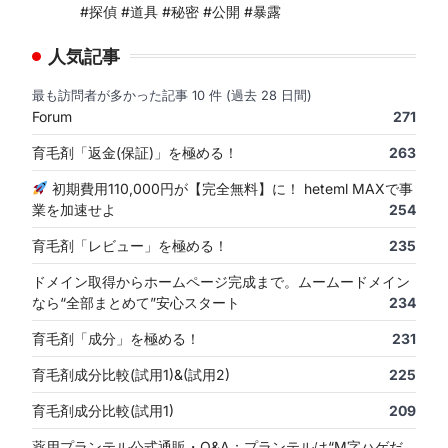
#探偵 #道具 #秘密 #公開 #暴露
人気記事
最も訪問者が多かった記事 10 件 (過去 28 日間)
Forum
271
育毛剤「返金(保証)」を極める！
263
初期費用110,000円が【完全無料】に！ heteml MAXで事
業を加速せよ
254
育毛剤「レビュー」を極める！
235
ドメイン取得からホームページ完成まで。ムームードメイン
なら“全部まとめて”安心スタート
234
育毛剤「成分」を極める！
231
育毛剤成分比較(試用1)&(試用2)
225
育毛剤成分比較(試用1)
209
薬用プランテル公式通販・Q&A：プランテルは“M字ハゲだ