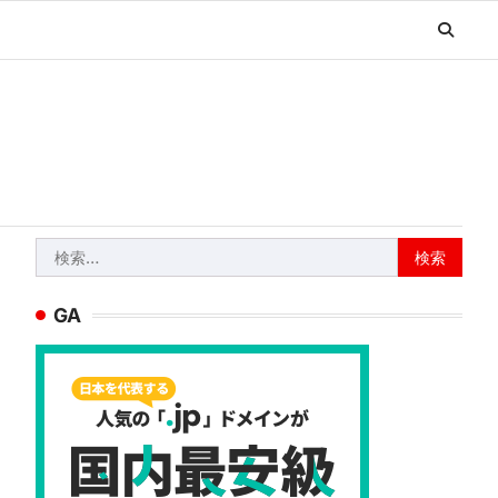
検
索:
GA