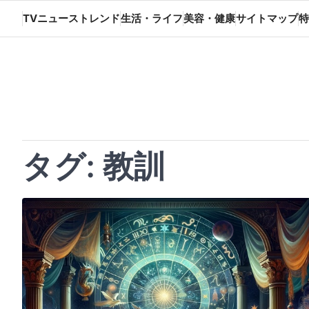
Skip
TVニューストレンド
生活・ライフ
美容・健康
サイトマップ
特
to
content
タグ:
教訓