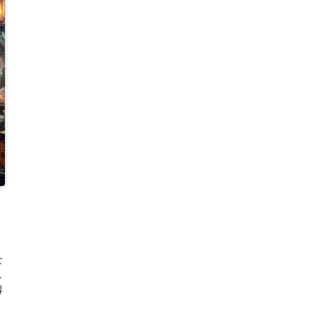
な
し
得