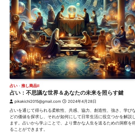
占い
推し商品II
占い：不思議な世界＆あなたの未来を照らす鍵
pikakichi2015@gmail.com
2024年4月28日
占いを通じて得られる柔軟性、共感、協力、創造性、強さ、学び
どの価値を探求し、それが如何にして日常生活に役立つかを解説
ます。占いから学ぶことで、より豊かな人生を送るための洞察を
ることができます。