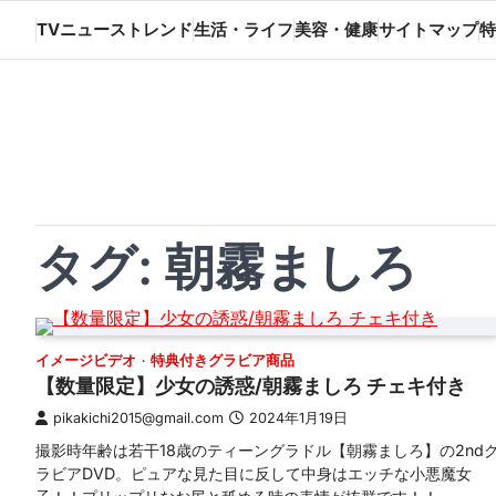
Skip
TVニューストレンド
生活・ライフ
美容・健康
サイトマップ
特
to
content
タグ:
朝霧ましろ
イメージビデオ
特典付きグラビア商品
【数量限定】少女の誘惑/朝霧ましろ チェキ付き
pikakichi2015@gmail.com
2024年1月19日
撮影時年齢は若干18歳のティーングラドル【朝霧ましろ】の2nd
ラビアDVD。ピュアな見た目に反して中身はエッチな小悪魔女