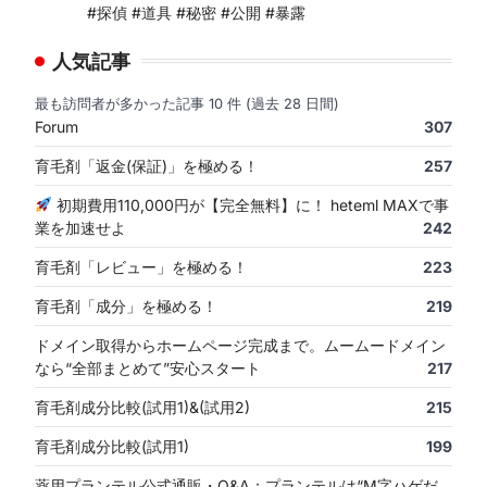
#探偵 #道具 #秘密 #公開 #暴露
人気記事
最も訪問者が多かった記事 10 件 (過去 28 日間)
Forum
307
育毛剤「返金(保証)」を極める！
257
初期費用110,000円が【完全無料】に！ heteml MAXで事
業を加速せよ
242
育毛剤「レビュー」を極める！
223
育毛剤「成分」を極める！
219
ドメイン取得からホームページ完成まで。ムームードメイン
なら“全部まとめて”安心スタート
217
育毛剤成分比較(試用1)&(試用2)
215
育毛剤成分比較(試用1)
199
薬用プランテル公式通販・Q&A：プランテルは“M字ハゲだ