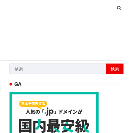
検
索:
GA