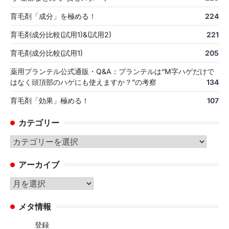
育毛剤「成分」を極める！
224
育毛剤成分比較(試用1)&(試用2)
221
育毛剤成分比較(試用1)
205
薬用プランテル公式通販・Q&A：プランテルは“M字ハゲだけで
はなく頭頂部のハゲにも使えますか？”の考察
134
育毛剤「効果」極める！
107
カテゴリー
カ
テ
アーカイブ
ゴ
リ
ア
ー
ー
メタ情報
カ
イ
登録