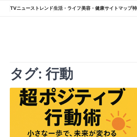
Skip
TVニューストレンド
生活・ライフ
美容・健康
サイトマップ
特
to
content
タグ:
行動