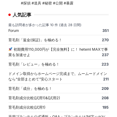
#探偵 #道具 #秘密 #公開 #暴露
人気記事
最も訪問者が多かった記事 10 件 (過去 28 日間)
Forum
351
育毛剤「返金(保証)」を極める！
270
初期費用110,000円が【完全無料】に！ heteml MAXで事
業を加速せよ
237
育毛剤「レビュー」を極める！
223
ドメイン取得からホームページ完成まで。ムームードメイン
なら“全部まとめて”安心スタート
211
育毛剤「成分」を極める！
209
育毛剤成分比較(試用1)&(試用2)
208
育毛剤成分比較(試用1)
195
薬用プランテル公式通販・Q&A：プランテルは“M字ハゲだ