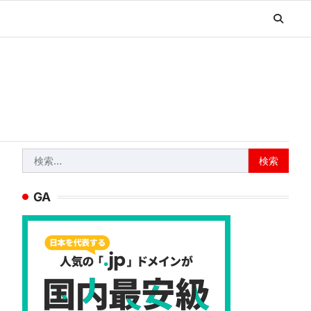
検
索:
GA