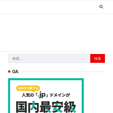
検
索:
GA