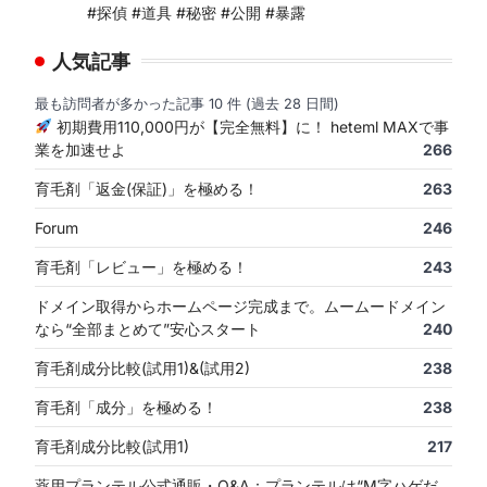
#探偵 #道具 #秘密 #公開 #暴露
人気記事
最も訪問者が多かった記事 10 件 (過去 28 日間)
初期費用110,000円が【完全無料】に！ heteml MAXで事
業を加速せよ
266
育毛剤「返金(保証)」を極める！
263
Forum
246
育毛剤「レビュー」を極める！
243
ドメイン取得からホームページ完成まで。ムームードメイン
なら“全部まとめて”安心スタート
240
育毛剤成分比較(試用1)&(試用2)
238
育毛剤「成分」を極める！
238
育毛剤成分比較(試用1)
217
薬用プランテル公式通販・Q&A：プランテルは“M字ハゲだ