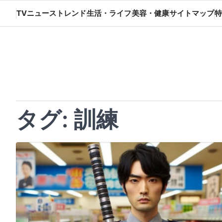
Skip
TVニューストレンド
生活・ライフ
美容・健康
サイトマップ
特
to
content
タグ:
訓練