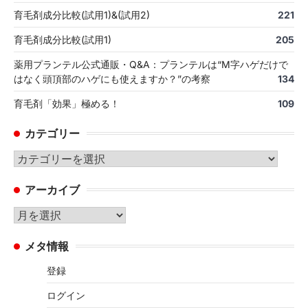
育毛剤成分比較(試用1)&(試用2)
221
育毛剤成分比較(試用1)
205
薬用プランテル公式通販・Q&A：プランテルは“M字ハゲだけで
はなく頭頂部のハゲにも使えますか？”の考察
134
育毛剤「効果」極める！
109
カテゴリー
カ
テ
アーカイブ
ゴ
リ
ア
ー
ー
メタ情報
カ
イ
登録
ブ
ログイン