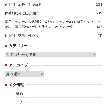
育毛剤「成分」を極める！
233
育毛剤成分比較(試用1)
215
薬用プランテル公式通販・Q&A：プランテルは“M字ハゲだけで
はなく頭頂部のハゲにも使えますか？”の考察
137
育毛剤「効果」極める！
111
カテゴリー
カ
テ
アーカイブ
ゴ
リ
ア
ー
ー
メタ情報
カ
イ
登録
ブ
ログイン