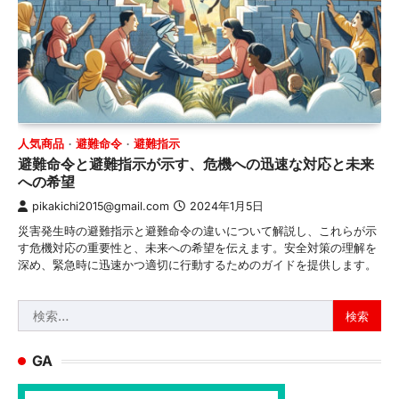
人気商品
避難命令
避難指示
避難命令と避難指示が示す、危機への迅速な対応と未来
への希望
pikakichi2015@gmail.com
2024年1月5日
災害発生時の避難指示と避難命令の違いについて解説し、これらが示
す危機対応の重要性と、未来への希望を伝えます。安全対策の理解を
深め、緊急時に迅速かつ適切に行動するためのガイドを提供します。
検
索:
GA