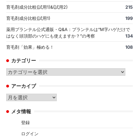
育毛剤成分比較(試用1)&(試用2)
215
育毛剤成分比較(試用1)
199
薬用プランテル公式通販・Q&A：プランテルは“M字ハゲだけで
はなく頭頂部のハゲにも使えますか？”の考察
134
育毛剤「効果」極める！
108
カテゴリー
カ
テ
アーカイブ
ゴ
リ
ア
ー
ー
メタ情報
カ
イ
登録
ブ
ログイン