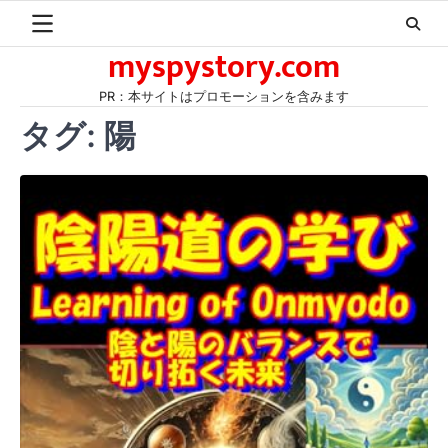
Skip
to
myspystory.com
content
PR：本サイトはプロモーションを含みます
タグ:
陽