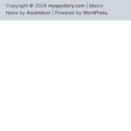
Copyright © 2026
myspystory.com
| Macro
News by
Ascendoor
| Powered by
WordPress
.