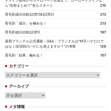
ドメイン取得からホームページ完成まで。ムームードメインな
ら“全部まとめて”安心スタート
215
育毛剤成分比較(試用1)&(試用2)
213
育毛剤「成分」を極める！
213
育毛剤成分比較(試用1)
197
薬用プランテル公式通販・Q&A：プランテルは“M字ハゲだけで
はなく頭頂部のハゲにも使えますか？”の考察
128
育毛剤「効果」極める！
107
カテゴリー
カ
テ
アーカイブ
ゴ
リ
ア
ー
ー
メタ情報
カ