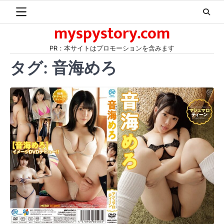
Skip
to
myspystory.com
content
PR：本サイトはプロモーションを含みます
タグ:
音海めろ