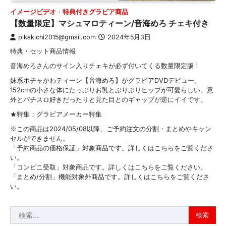
イメージビデオ
特典付きグラビア商品
【数量限定】マシュマロティーン/音海めろ チェキ付き
pikakichi2015@gmail.com
2024年5月3日
特典・セット商品情報
音海めろさんのサイン入りチェキが必ず付いてくる数量限定版！
妹系ポチャかわティーン【音海めろ】がグラビアDVDデビュー。
152cmの小さな体にたっぷりお乳とぷりぷりヒップが可愛らしい。意
外とパチスロ好きだったりと見た目とのギャップが逆にイイです。
★特集：グラビアメーカー特集
※この商品は2024/05/08以降、ご予約注文の分割・まとめやキャン
セルができません。
「予約商品の価格保証」対象商品です。詳しくはこちらをご覧くださ
い。
「コンビニ受取」対象商品です。詳しくはこちらをご覧ください。
「まとめ/分割」機能対象外商品です。詳しくはこちらをご覧くださ
い。
検
索: