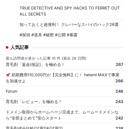
TRUE DETECTIVE AND SPY HACKS TO FERRET OUT
ALL SECRETS
知っておくと超便利！ クレバーなスパイのハック26選
#探偵 #道具 #秘密 #公開 #暴露
人気記事
最も訪問者が多かった記事 10 件 (過去 28 日間)
育毛剤「返金(保証)」を極める！
267
初期費用110,000円が【完全無料】に！ heteml MAXで事業
を加速せよ
266
Forum
246
育毛剤「レビュー」を極める！
243
ドメイン取得からホームページ完成まで。ムームードメインな
ら“全部まとめて”安心スタート
242
育毛剤成分比較(試用1)&(試用2)
238