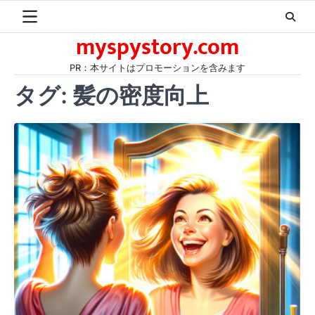
Skip
to
myspystory.com
content
PR：本サイトはプロモーションを含みます
タグ:
髪の密度向上