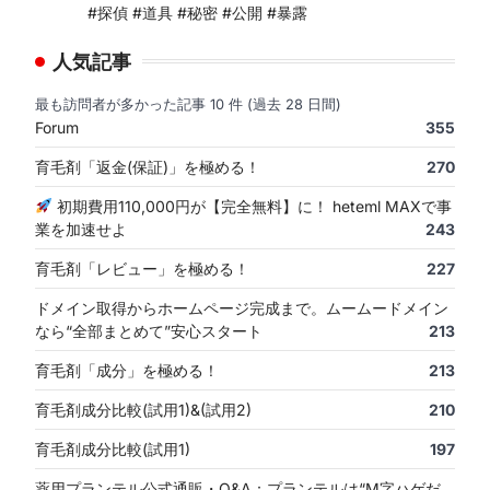
#探偵 #道具 #秘密 #公開 #暴露
人気記事
最も訪問者が多かった記事 10 件 (過去 28 日間)
Forum
355
育毛剤「返金(保証)」を極める！
270
初期費用110,000円が【完全無料】に！ heteml MAXで事
業を加速せよ
243
育毛剤「レビュー」を極める！
227
ドメイン取得からホームページ完成まで。ムームードメイン
なら“全部まとめて”安心スタート
213
育毛剤「成分」を極める！
213
育毛剤成分比較(試用1)&(試用2)
210
育毛剤成分比較(試用1)
197
薬用プランテル公式通販・Q&A：プランテルは“M字ハゲだ