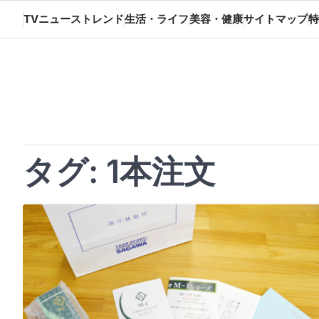
Skip
TVニューストレンド
生活・ライフ
美容・健康
サイトマップ
特
to
content
タグ:
1本注文