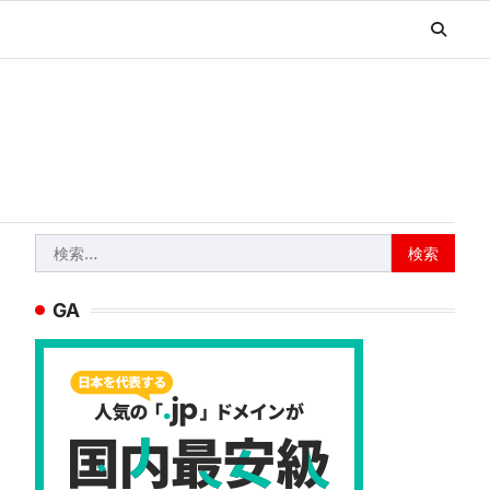
検
索:
GA