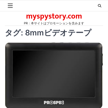
Skip
to
myspystory.com
content
PR：本サイトはプロモーションを含みます
タグ:
8mmビデオテープ