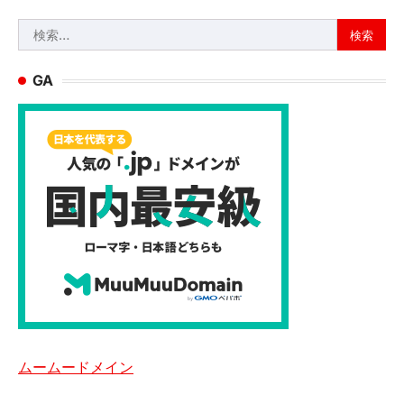
検
索:
GA
ムームードメイン