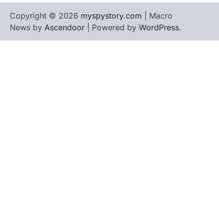
Copyright © 2026
myspystory.com
| Macro
News by
Ascendoor
| Powered by
WordPress
.