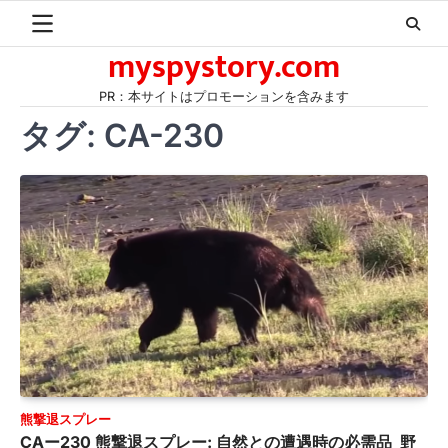
Skip
to
myspystory.com
content
PR：本サイトはプロモーションを含みます
タグ:
CA-230
熊撃退スプレー
CAー230 熊撃退スプレー: 自然との遭遇時の必需品 野