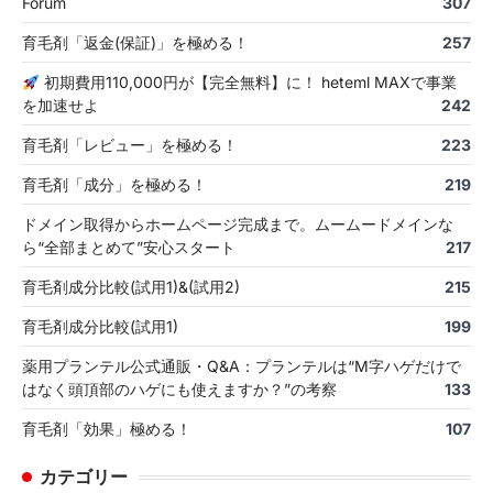
Forum
307
育毛剤「返金(保証)」を極める！
257
初期費用110,000円が【完全無料】に！ heteml MAXで事業
を加速せよ
242
育毛剤「レビュー」を極める！
223
育毛剤「成分」を極める！
219
ドメイン取得からホームページ完成まで。ムームードメインな
ら“全部まとめて”安心スタート
217
育毛剤成分比較(試用1)&(試用2)
215
育毛剤成分比較(試用1)
199
薬用プランテル公式通販・Q&A：プランテルは“M字ハゲだけで
はなく頭頂部のハゲにも使えますか？”の考察
133
育毛剤「効果」極める！
107
カテゴリー