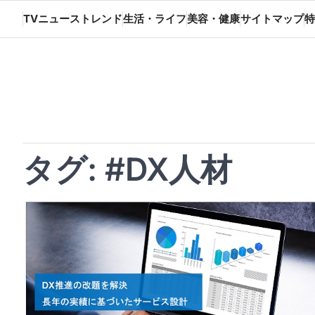
Skip
TVニューストレンド
生活・ライフ
美容・健康
サイトマップ
特
to
content
タグ:
#DX人材