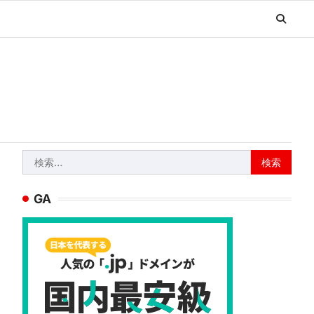
検
索:
GA