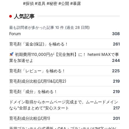
#探偵 #道具 #秘密 #公開 #暴露
人気記事
最も訪問者が多かった記事 10 件 (過去 28 日間)
Forum
308
育毛剤「返金(保証)」を極める！
261
初期費用110,000円が【完全無料】に！ heteml MAXで事
業を加速せよ
244
育毛剤「レビュー」を極める！
225
育毛剤成分比較(試用1)&(試用2)
219
育毛剤「成分」を極める！
219
ドメイン取得からホームページ完成まで。ムームードメイン
なら“全部まとめて”安心スタート
217
育毛剤成分比較(試用1)
201
薬用プランテル公式通販・Q&A：プランテルは“M字ハゲだ