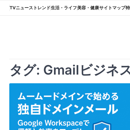
Skip
TVニューストレンド
生活・ライフ
美容・健康
サイトマップ
特
to
content
タグ:
Gmailビジネ