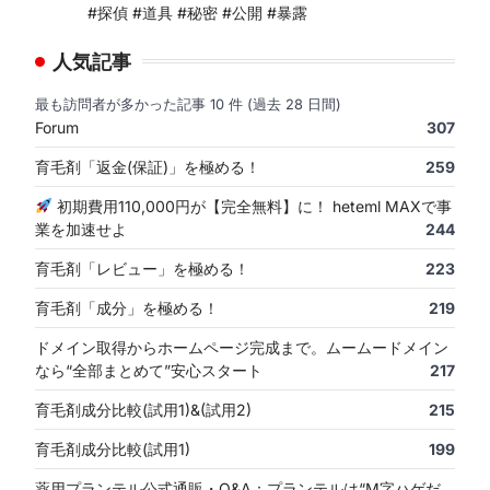
#探偵 #道具 #秘密 #公開 #暴露
人気記事
最も訪問者が多かった記事 10 件 (過去 28 日間)
Forum
307
育毛剤「返金(保証)」を極める！
259
初期費用110,000円が【完全無料】に！ heteml MAXで事
業を加速せよ
244
育毛剤「レビュー」を極める！
223
育毛剤「成分」を極める！
219
ドメイン取得からホームページ完成まで。ムームードメイン
なら“全部まとめて”安心スタート
217
育毛剤成分比較(試用1)&(試用2)
215
育毛剤成分比較(試用1)
199
薬用プランテル公式通販・Q&A：プランテルは“M字ハゲだ