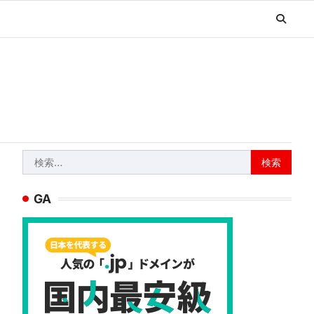
検
索:
GA