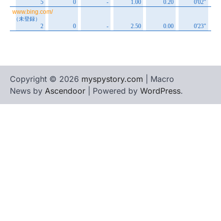
Copyright © 2026
myspystory.com
| Macro
News by
Ascendoor
| Powered by
WordPress
.