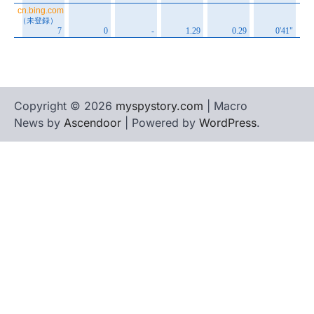
Copyright © 2026
myspystory.com
| Macro
News by
Ascendoor
| Powered by
WordPress
.