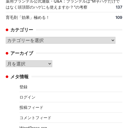
薬用プランテル公式通販・Q&A：プランテルは“M字ハゲだけで
はなく頭頂部のハゲにも使えますか？”の考察
137
育毛剤「効果」極める！
109
カテゴリー
カ
テ
アーカイブ
ゴ
リ
ア
ー
ー
メタ情報
カ
イ
登録
ブ
ログイン
投稿フィード
コメントフィード
WordPress.org