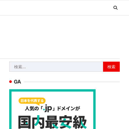
検
索:
GA