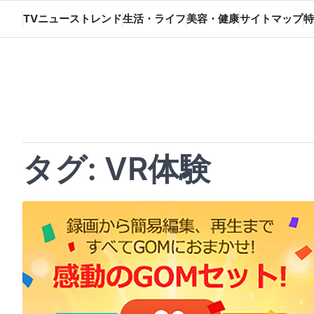
Skip
TVニューストレンド
生活・ライフ
美容・健康
サイトマップ
特
to
content
タグ:
VR体験