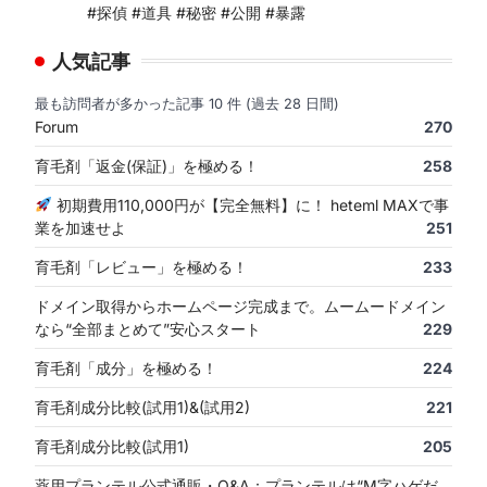
#探偵 #道具 #秘密 #公開 #暴露
人気記事
最も訪問者が多かった記事 10 件 (過去 28 日間)
Forum
270
育毛剤「返金(保証)」を極める！
258
初期費用110,000円が【完全無料】に！ heteml MAXで事
業を加速せよ
251
育毛剤「レビュー」を極める！
233
ドメイン取得からホームページ完成まで。ムームードメイン
なら“全部まとめて”安心スタート
229
育毛剤「成分」を極める！
224
育毛剤成分比較(試用1)&(試用2)
221
育毛剤成分比較(試用1)
205
薬用プランテル公式通販・Q&A：プランテルは“M字ハゲだ