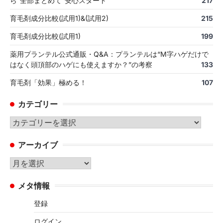
ら“全部まとめて”安心スタート
217
育毛剤成分比較(試用1)&(試用2)
215
育毛剤成分比較(試用1)
199
薬用プランテル公式通販・Q&A：プランテルは“M字ハゲだけで
はなく頭頂部のハゲにも使えますか？”の考察
133
育毛剤「効果」極める！
107
カテゴリー
カ
テ
アーカイブ
ゴ
リ
ア
ー
ー
メタ情報
カ
イ
登録
ブ
ログイン