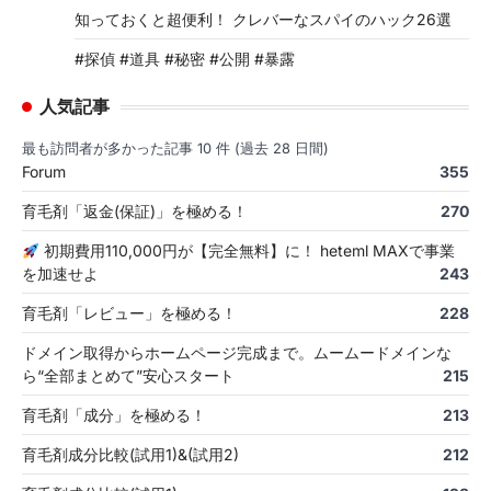
知っておくと超便利！ クレバーなスパイのハック26選
#探偵 #道具 #秘密 #公開 #暴露
人気記事
最も訪問者が多かった記事 10 件 (過去 28 日間)
Forum
355
育毛剤「返金(保証)」を極める！
270
初期費用110,000円が【完全無料】に！ heteml MAXで事業
を加速せよ
243
育毛剤「レビュー」を極める！
228
ドメイン取得からホームページ完成まで。ムームードメインな
ら“全部まとめて”安心スタート
215
育毛剤「成分」を極める！
213
育毛剤成分比較(試用1)&(試用2)
212