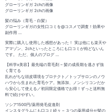
グローリンギガ 2chの画像
グローリンギガ 2chの画像
髪の悩み（育毛・白髪）
グローリンギガの女性口コミを@コスメで調査！効果や
副作用 …
実際に購入し使用した感想があった！ 実は他にも楽天や
アマゾン、2chといったところにも口コミが殆どないん
です。 ただ、個人のブログ …
【科学x美容】最先端の育毛剤 – 髪の成長期を逃さず強
く育てる
乱れがちな頭皮環境をプロテクト／トップサロンのノウ
ハウから生まれた育毛ケア。無添加、ノンシリコンだか
ら安心して使える／初回限定価格でお得！ずっと送料無
料で続けやすい。
ソシア1500円/薬用発毛促進剤
インスタグラムにも口コミ続々 – ３つの薬用成分が髪の