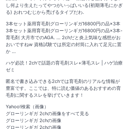
し何より生えたってやつがいっぱいいる(初期薄毛にかぎ
る) おれつむじから禿げるタイプだわ.
3本セット薬用育毛剤グローリンギガ16800円の品×3本
3本セット薬用育毛剤グローリンギガ16800円の品×3本-
育毛剤 大月市でのAGA. … 2chだと炎上気味な感想がお
おいですねw 資格試験では所定の封筒に入れて足元に置
か …
ハゲ必読！2chで話題の育毛剤スレ+薄毛スレ | ハゲ治療
ゼミ
匿名で書き込みできる2chでは育毛剤のリアルな情報が
豊富です。ここでは、特に読む価値のあるおすすめの育
毛剤に関するスレを挙げていきます！
Yahoo!検索（画像）
グローリンギガ 2chの画像をすべて見る
グローリンギガ 2chの画像
グローリンギガ 2chの画像