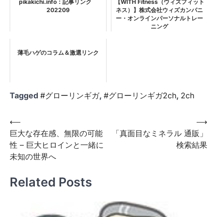
pikakichi.info：記事リンク
【WITH Fitness（ウィズフィット
202209
ネス）】株式会社ウィズカンパニ
ー・オンラインパーソナルトレー
ニング
薄毛ハゲのコラム＆激選リンク
Tagged
#グローリンギガ
,
#グローリンギガ2ch
,
2ch
投
⟵
⟶
巨大な存在感、無限の可能
「真面目なミネラル 通販」
稿
性 – 巨大ヒロインと一緒に
検索結果
ナ
未知の世界へ
ビ
Related Posts
ゲ
ー
シ