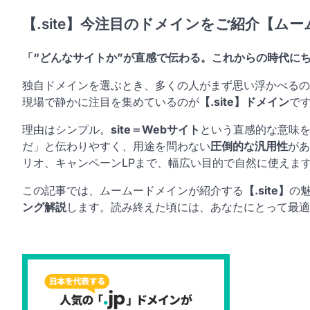
【.site】今注目のドメインをご紹介【ム
「“どんなサイトか”が直感で伝わる。これからの時代にちょ
独自ドメインを選ぶとき、多くの人がまず思い浮かべるの
現場で静かに注目を集めているのが
【.site】ドメイン
で
理由はシンプル。
site＝Webサイト
という直感的な意味を
だ」と伝わりやすく、用途を問わない
圧倒的な汎用性
があ
リオ、キャンペーンLPまで、幅広い目的で自然に使えま
この記事では、ムームードメインが紹介する
【.site】
の
ング解説
します。読み終えた頃には、あなたにとって最適