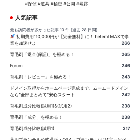
#探偵 #道具 #秘密 #公開 #暴露
人気記事
最も訪問者が多かった記事 10 件 (過去 28 日間)
初期費用110,000円が【完全無料】に！ heteml MAXで事
業を加速せよ
266
育毛剤「返金(保証)」を極める！
265
Forum
246
育毛剤「レビュー」を極める！
243
ロ
ドメイン取得からホームページ完成まで。ムームードメイン
なら“全部まとめて”安心スタート
242
育毛剤成分比較(試用1)&(試用2)
238
育毛剤「成分」を極める！
238
育毛剤成分比較(試用1)
217
薬用プランテル公式通販・Q&A：プランテルは“M字ハゲだ