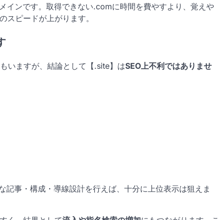
メインです。取得できない.comに時間を費やすより、覚えや
げのスピードが上がります。
す
いますが、結論として【.site】は
SEO上不利ではありませ
適切な記事・構成・導線設計を行えば、十分に上位表示は狙えま
やすく、結果として
流入や指名検索の増加
にもつながります。こ