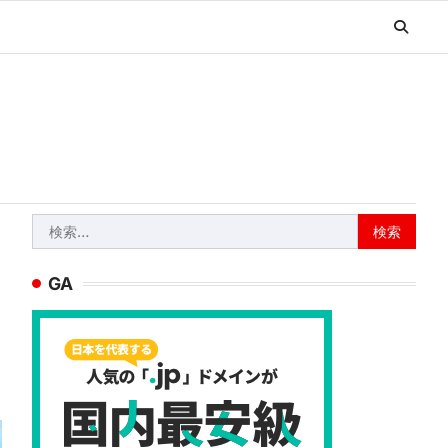
検
索:
GA