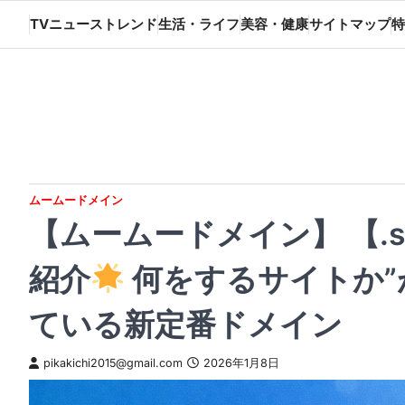
Skip
TVニューストレンド
生活・ライフ
美容・健康
サイトマップ
特
to
content
ムームードメイン
【ムームードメイン】 【.
紹介
何をするサイトか”
ている新定番ドメイン
pikakichi2015@gmail.com
2026年1月8日