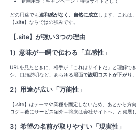
企画用途：キャンペーン・特設サイトとして
どの用途でも
違和感がなく、自然に成立
します。これは、業
【.site】ならではの強みです。
【.site】が強い3つの理由
1）意味が一瞬で伝わる「直感性」
URLを見たときに、相手が「これはサイトだ」と理解でき
シ、口頭説明など、あらゆる場面で
説明コストが下がり
、
2）用途が広い「万能性」
【.site】はテーマや業種を固定しないため、あとから
ログ→後にサービス紹介→将来は会社サイトへ、と発展し
3）希望の名前が取りやすい「現実性」