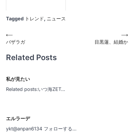
Tagged
トレンド
,
ニュース
投
⟵
⟶
バザラガ
目黒蓮、結婚か
稿
ナ
Related Posts
ビ
ゲ
私が見たい
ー
Related posts:いつ海ZET…
シ
ョ
ン
エルラーデ
ykt@anpan6134 フォローする…