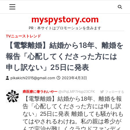
Skip
to
myspystory.com
content
PR：本サイトはプロモーションを含みます
TVニューストレンド
【電撃離婚】結婚から18年、離婚を
報告「心配してくださった方には
申し訳ない」25日に発表
pikakichi2015@gmail.com
2023年4月3日
癌医療に奢ラれいやー
@cPqLMP7Hqp23CFK
フォローする
【電撃離婚】結婚から18年、離婚を報
告「心配してくださった方には申し訳
ない」25日に発表 離婚しても騒がれも
てはやされるわけね。私の親は希少が
んで完治が難しくクラウドファンディ