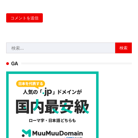
検
索:
GA