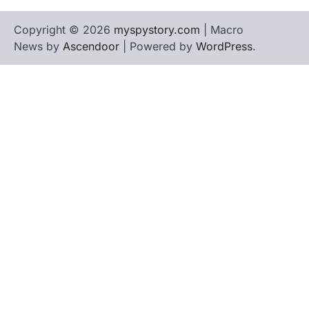
Copyright © 2026
myspystory.com
| Macro
News by
Ascendoor
| Powered by
WordPress
.