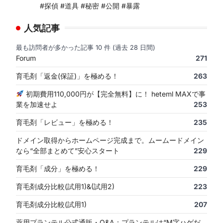
#探偵 #道具 #秘密 #公開 #暴露
人気記事
最も訪問者が多かった記事 10 件 (過去 28 日間)
Forum
271
育毛剤「返金(保証)」を極める！
263
初期費用110,000円が【完全無料】に！ heteml MAXで事
業を加速せよ
253
育毛剤「レビュー」を極める！
235
ドメイン取得からホームページ完成まで。ムームードメイン
なら“全部まとめて”安心スタート
229
育毛剤「成分」を極める！
229
育毛剤成分比較(試用1)&(試用2)
223
育毛剤成分比較(試用1)
207
薬用プランテル公式通販・Q&A：プランテルは“M字ハゲだ