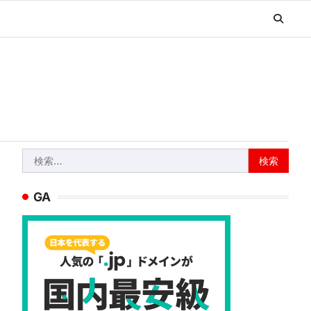
検
索:
GA