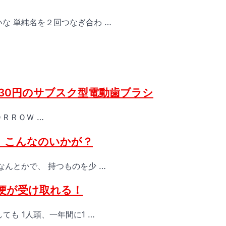
な 単純名を２回つなぎ合わ …
月330円のサブスク型電動歯ブラシ
ＭＯＲＲＯＷ …
、こんなのいかが？
なんとかで、 持つものを少 …
便が受け取れる！
ても 1人頭、一年間に1 …