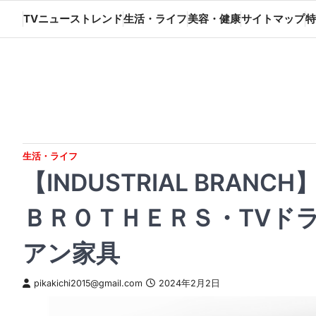
Skip
TVニューストレンド
生活・ライフ
美容・健康
サイトマップ
特
to
content
生活・ライフ
【INDUSTRIAL BRA
ＢＲＯＴＨＥＲＳ・TVドラ
アン家具
pikakichi2015@gmail.com
2024年2月2日