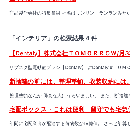
商品製作会社の特集番組 社名はリンリン、ランランみたい
「インテリア」の検索結果 4 件
【Dentaly】株式会社ＴＯＭＯＲＲＯＷ/
サブスク型電動歯ブラシ【Dentaly】 ,#Dentaly,#ＴＯ
断捨離の前には、整理整頓、衣装収納には
整理整頓なんか 得意な人はうらやましい。 また、断捨離
宅配ボックス・これは便利、留守でも宅急
年間に宅配業者が配達する荷物数が18億個。 ざっと計算し