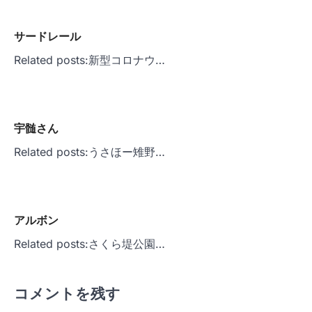
ゲ
サードレール
ー
Related posts:新型コロナウ…
シ
ョ
ン
宇髄さん
Related posts:うさほー雉野…
アルボン
Related posts:さくら堤公園…
コメントを残す