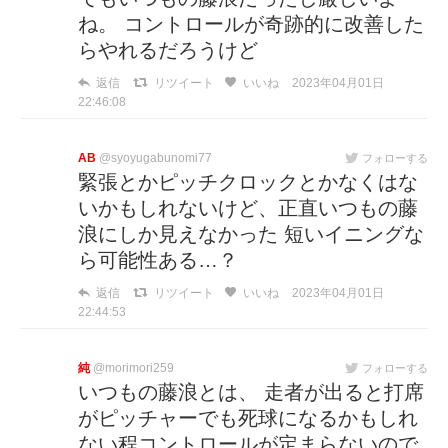
ね。 コントロールが奇跡的に改善した
らやれるだろうけど
返信
リツイート
いいね
2023年04月01日
22:46:08
AB
@syoyugabunomi77
フォローする
緊張とかピッチクロックとかなくはな
いかもしれないけど、正直いつもの藤
浪にしか見えなかった 短いイニングな
ら可能性ある…？
返信
リツイート
いいね
2023年04月01日
22:44:53
純
@morimori259
フォローする
いつもの藤浪とは、 走者が出ると打席
がピッチャーでも死球になるかもしれ
ない程コントロールが定まらないので