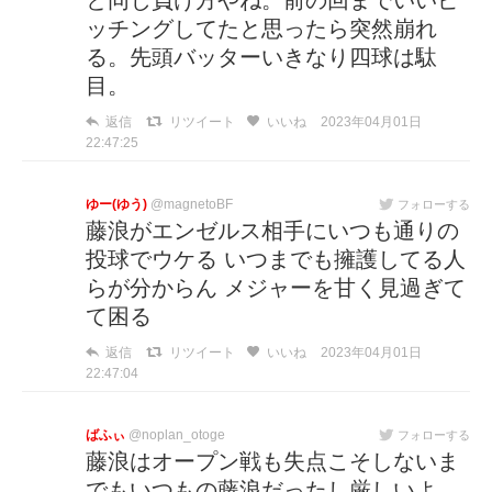
と同じ負け方やね。前の回までいいピ
ッチングしてたと思ったら突然崩れ
る。先頭バッターいきなり四球は駄
目。
返信
リツイート
いいね
2023年04月01日
22:47:25
ゆー(ゆう)
@magnetoBF
フォローする
藤浪がエンゼルス相手にいつも通りの
投球でウケる いつまでも擁護してる人
らが分からん メジャーを甘く見過ぎて
て困る
返信
リツイート
いいね
2023年04月01日
22:47:04
ばふぃ
@noplan_otoge
フォローする
藤浪はオープン戦も失点こそしないま
でもいつもの藤浪だったし厳しいよ