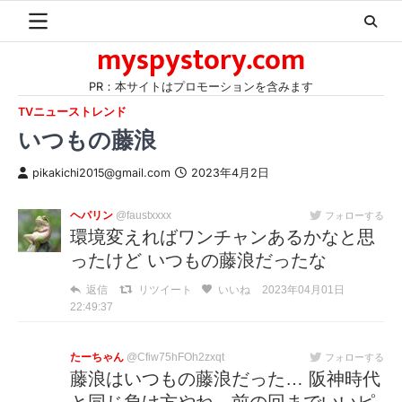
Skip
to
myspystory.com
content
PR：本サイトはプロモーションを含みます
TVニューストレンド
いつもの藤浪
pikakichi2015@gmail.com
2023年4月2日
ヘパリン
@faustxxxx
フォローする
環境変えればワンチャンあるかなと思
ったけど いつもの藤浪だったな
返信
リツイート
いいね
2023年04月01日
22:49:37
たーちゃん
@Cfiw75hFOh2zxqt
フォローする
藤浪はいつもの藤浪だった… 阪神時代