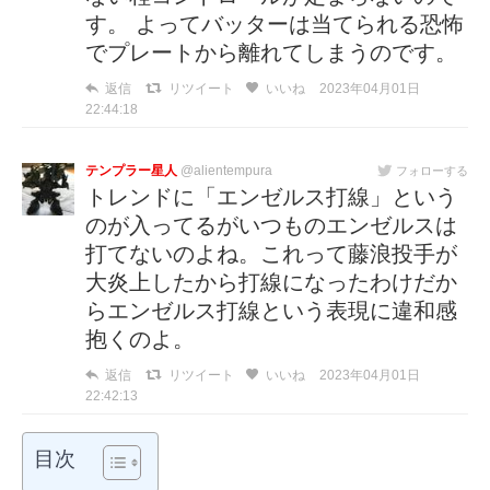
す。 よってバッターは当てられる恐怖
でプレートから離れてしまうのです。
返信
リツイート
いいね
2023年04月01日
22:44:18
テンプラー星人
@alientempura
フォローする
トレンドに「エンゼルス打線」という
のが入ってるがいつものエンゼルスは
打てないのよね。これって藤浪投手が
大炎上したから打線になったわけだか
らエンゼルス打線という表現に違和感
抱くのよ。
返信
リツイート
いいね
2023年04月01日
22:42:13
目次