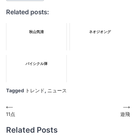
Related posts:
秋山気清
ネオジオング
バイシクル弾
Tagged
トレンド
,
ニュース
投
⟵
⟶
11点
遊飛
稿
ナ
Related Posts
ビ