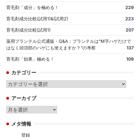
育毛剤「成分」を極める！
229
育毛剤成分比較(試用1)&(試用2)
223
育毛剤成分比較(試用1)
207
薬用プランテル公式通販・Q&A：プランテルは“M字ハゲだけで
はなく頭頂部のハゲにも使えますか？”の考察
137
育毛剤「効果」極める！
109
カテゴリー
カ
テ
アーカイブ
ゴ
リ
ア
ー
ー
メタ情報
カ
イ
登録
ブ