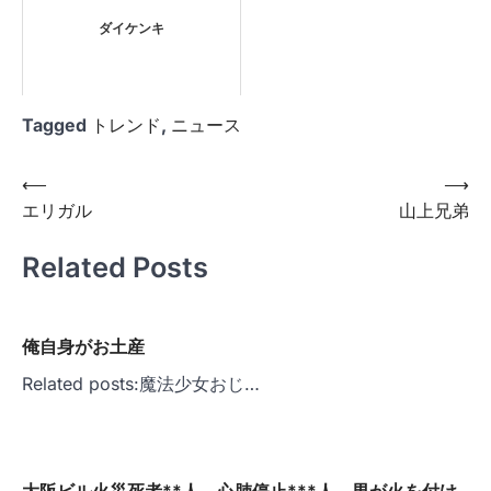
ダイケンキ
Tagged
トレンド
,
ニュース
投
⟵
⟶
エリガル
山上兄弟
稿
ナ
Related Posts
ビ
ゲ
俺自身がお土産
ー
Related posts:魔法少女おじ…
シ
ョ
ン