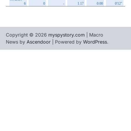
Copyright © 2026
myspystory.com
| Macro
News by
Ascendoor
| Powered by
WordPress
.