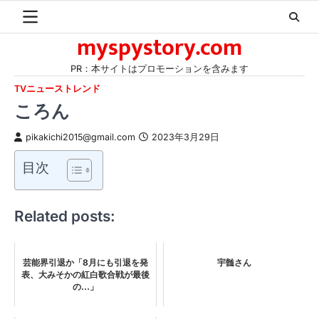
Skip
to
myspystory.com
content
PR：本サイトはプロモーションを含みます
TVニューストレンド
ころん
pikakichi2015@gmail.com
2023年3月29日
目次
Related posts:
芸能界引退か「8月にも引退を発
宇髄さん
表、大みそかの紅白歌合戦が最後
の…」