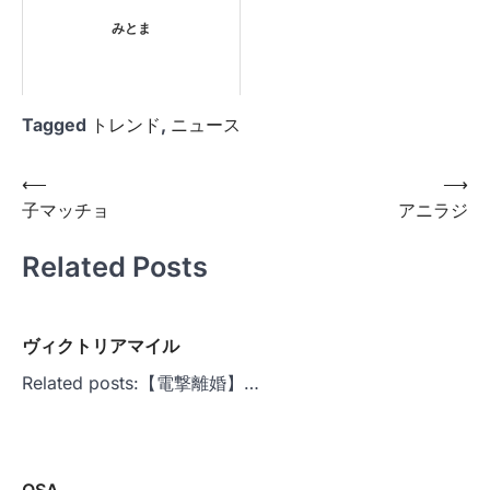
みとま
Tagged
トレンド
,
ニュース
投
⟵
⟶
子マッチョ
アニラジ
稿
ナ
Related Posts
ビ
ゲ
ヴィクトリアマイル
ー
Related posts:【電撃離婚】…
シ
ョ
ン