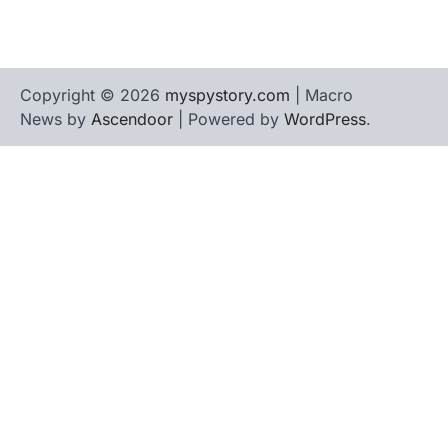
Copyright © 2026
myspystory.com
| Macro
News by
Ascendoor
| Powered by
WordPress
.