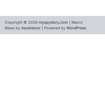
Copyright © 2026
myspystory.com
| Macro
News by
Ascendoor
| Powered by
WordPress
.