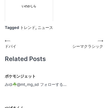
いのかしら
Tagged
トレンド
,
ニュース
投
⟵
⟶
ドバイ
シーマクラシック
稿
ナ
Related Posts
ビ
ゲ
ポケモンジェット
ー
みゆ
@mt_mg_sd フォローする…
シ
ョ
ン