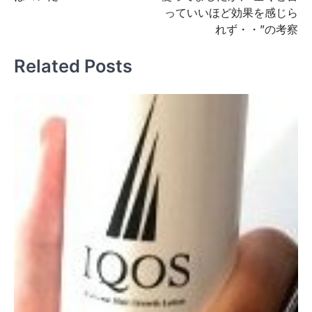
っていいほど効果を感じら
ゲ
れず・・”の考察
ー
シ
Related Posts
ョ
ン