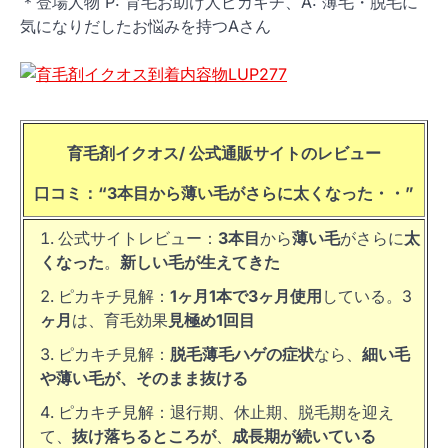
＊登場人物 P: 育毛お助け人ピカキチ、A: 薄毛・脱毛に
気になりだしたお悩みを持つAさん
育毛剤イクオス/ 公式通販サイトの
レビュー
口コミ：
“3本目から薄い毛がさらに太くなった・・
”
公式サイトレビュー：
3本目
から
薄い毛
がさらに
太
くなった
。
新しい毛が生えてきた
ピカキチ見解：
1ヶ月1本で3ヶ月使用
している。3
ヶ月
は、育毛効果
見極め1回目
ピカキチ見解：
脱毛薄毛ハゲの症状
なら、
細い毛
や薄い毛が、そのまま抜ける
ピカキチ見解：退行期、休止期、脱毛期を迎え
て、
抜け落ちるところが
、
成長期が続いている