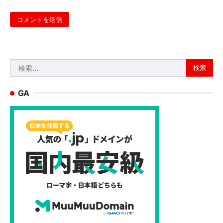
検
索:
GA