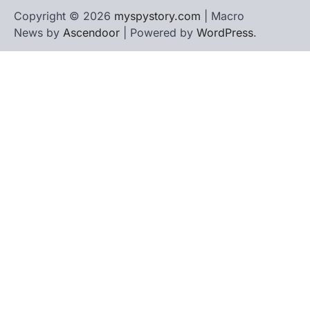
Copyright © 2026
myspystory.com
| Macro
News by
Ascendoor
| Powered by
WordPress
.