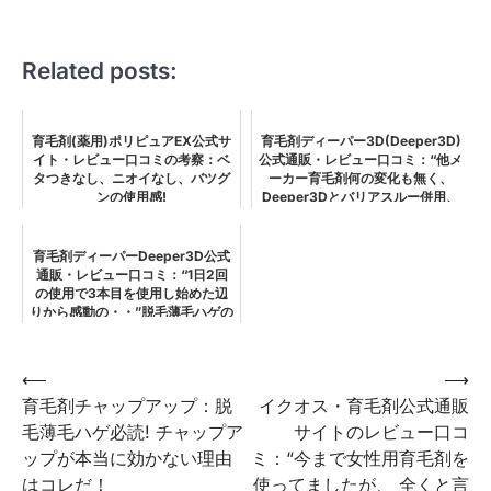
Related posts:
育毛剤(薬用)ポリピュアEX公式サ
育毛剤ディーパー3D(Deeper3D)
イト・レビュー口コミの考察：ベ
公式通販・レビュー口コミ：“他メ
タつきなし、ニオイなし、バツグ
ーカー育毛剤何の変化も無く、
ンの使用感!
Deeper3Dとバリアスルー併用、
妻や友人らから、しっかり生えた
ね！と言われた”脱毛薄毛ハゲの考
察
育毛剤ディーパーDeeper3D公式
通販・レビュー口コミ：“1日2回
の使用で3本目を使用し始めた辺
りから感動の・・”脱毛薄毛ハゲの
考察
投
⟵
⟶
育毛剤チャップアップ：脱
イクオス・育毛剤公式通販
稿
毛薄毛ハゲ必読! チャップア
サイトのレビュー口コ
ナ
ップが本当に効かない理由
ミ：“今まで女性用育毛剤を
ビ
はコレだ！
使ってましたが、 全くと言