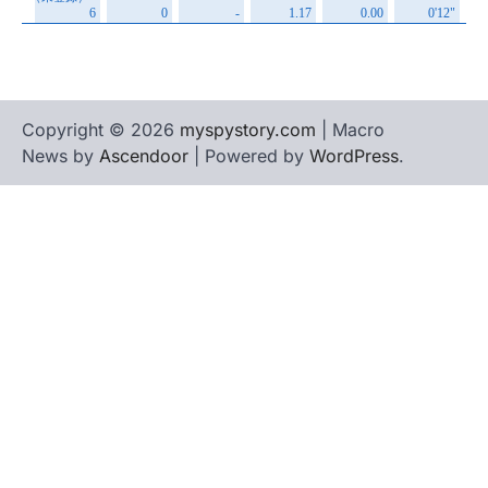
Copyright © 2026
myspystory.com
| Macro
News by
Ascendoor
| Powered by
WordPress
.