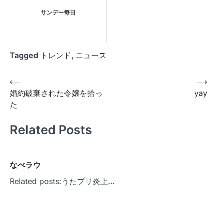
サンデー毎日
Tagged
トレンド
,
ニュース
投
⟵
⟶
婚約破棄された令嬢を拾っ
yay
稿
た
ナ
ビ
Related Posts
ゲ
ー
なべラウ
シ
Related posts:うたプリ炎上…
ョ
ン