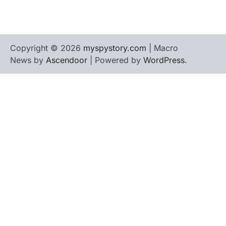
Copyright © 2026
myspystory.com
| Macro
News by
Ascendoor
| Powered by
WordPress
.