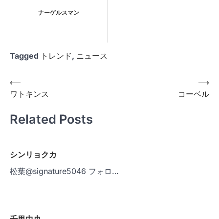
ナーゲルスマン
Tagged
トレンド
,
ニュース
投
⟵
⟶
ワトキンス
コーベル
稿
ナ
Related Posts
ビ
ゲ
シンリョクカ
ー
松葉@signature5046 フォロ…
シ
ョ
ン