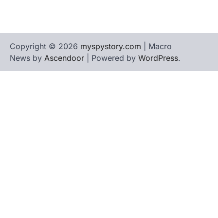
Copyright © 2026
myspystory.com
| Macro
News by
Ascendoor
| Powered by
WordPress
.