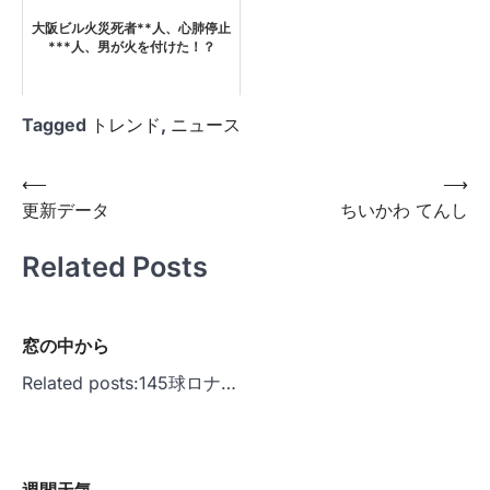
大阪ビル火災死者**人、心肺停止
***人、男が火を付けた！？
Tagged
トレンド
,
ニュース
投
⟵
⟶
更新データ
ちいかわ てんし
稿
ナ
Related Posts
ビ
ゲ
窓の中から
ー
Related posts:145球ロナ…
シ
ョ
ン