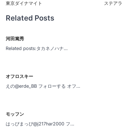
東京ダイナマイト
ステアラ
稿
ナ
Related Posts
ビ
ゲ
河田篤秀
ー
Related posts:タカネノハナ…
シ
ョ
ン
オフロスキー
えの@erde_BB フォローする オフ…
モッフン
はっぴまっぴ@j217har2000 フ…