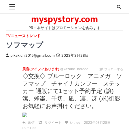
Skip
to
myspystory.com
content
PR：本サイトはプロモーションを含みます
TVニューストレンド
ソフマップ
pikakichi2015@gmail.com
2023年3月28日
風音(ツイフィあります)
@kazane_herooo
フォローする
◇交換◇ ブルーロック アニメガ ソ
フマップ チャイナカンフー ステッ
カー 通販にて1セット予約予定 (譲)
潔、蜂楽、千切、凪、凛、冴 (求)御影
お気軽にお声掛けください。
返信
リツイート
いいね
2023年03月28日
09:51:33