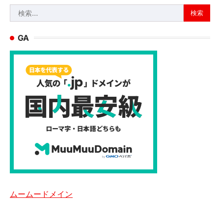
検
索:
GA
ムームードメイン