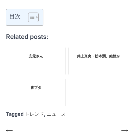
目次
Related posts:
安元さん
井上真央・松本潤、結婚か
青ブタ
Tagged
トレンド
,
ニュース
投
⟵
⟶