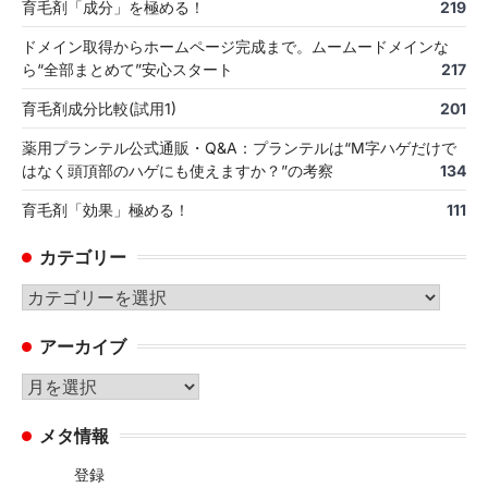
育毛剤「成分」を極める！
219
ドメイン取得からホームページ完成まで。ムームードメインな
ら“全部まとめて”安心スタート
217
育毛剤成分比較(試用1)
201
薬用プランテル公式通販・Q&A：プランテルは“M字ハゲだけで
はなく頭頂部のハゲにも使えますか？”の考察
134
育毛剤「効果」極める！
111
カテゴリー
カ
テ
アーカイブ
ゴ
リ
ア
ー
ー
メタ情報
カ
イ
登録