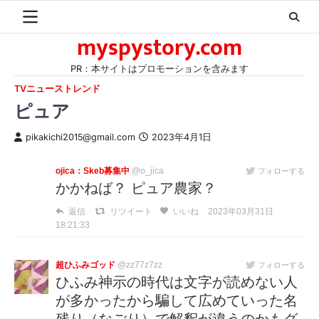
Skip
to
myspystory.com
content
PR：本サイトはプロモーションを含みます
TVニューストレンド
ピュア
pikakichi2015@gmail.com
2023年4月1日
ojica：Skeb募集中
@o_jica
フォローする
かかねば？ ピュア農家？
返信
リツイート
いいね
2023年03月31日
18:21:33
超ひふみゴッド
@zz77z7zz
フォローする
ひふみ神示の時代は文字が読めない人
が多かったから騙して広めていった名