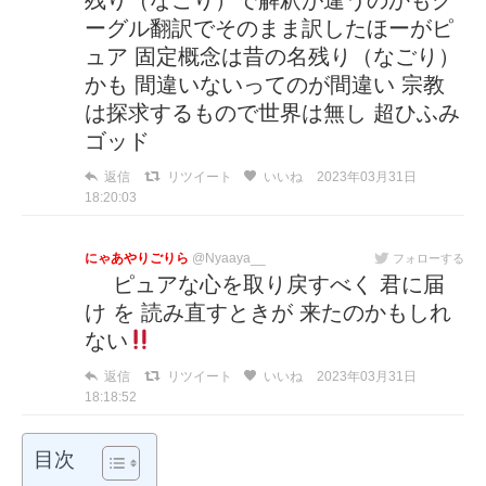
残り（なごり）で解釈が違うのかもグ
ーグル翻訳でそのまま訳したほーがピ
ュア 固定概念は昔の名残り（なごり）
かも 間違いないってのが間違い 宗教
は探求するもので世界は無し 超ひふみ
ゴッド
返信
リツイート
いいね
2023年03月31日
18:20:03
にゃあやりごりら
@Nyaaya__
フォローする
 ︎︎ ピュアな心を取り戻すべく 君に届
け を 読み直すときが 来たのかもしれ
ない
 ︎︎
返信
リツイート
いいね
2023年03月31日
18:18:52
目次