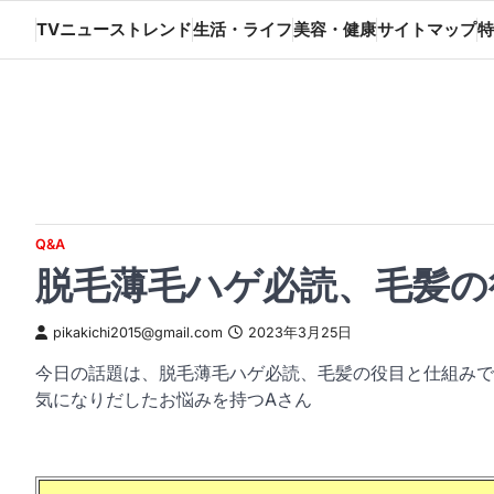
Skip
TVニューストレンド
生活・ライフ
美容・健康
サイトマップ
特
to
content
Q&A
脱毛薄毛ハゲ必読、毛髪の
pikakichi2015@gmail.com
2023年3月25日
今日の話題は、脱毛薄毛ハゲ必読、毛髪の役目と仕組みです
気になりだしたお悩みを持つAさん