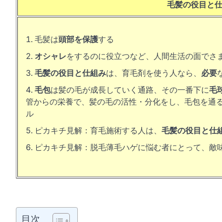
毛髪の役目と
毛髪は
頭部を保護
する
オシャレ
をするのに役立つなど、人間生活の面でさ
毛髪の役目と仕組み
は、育毛剤を使う人なら、
必要
毛包
は髪の毛が成長していく通路、その一番下に
毛
管からの栄養で、髪の毛の活性・分化をし、毛包を通
ル
ピカキチ見解：育毛施術する人は、
毛髪の役目と仕
ピカキチ見解：脱毛薄毛ハゲに悩む者にとって、敵
目次