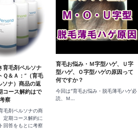
育毛お悩み・Ｍ字型ハゲ、Ｕ字
き育毛剤ペルソナ
型ハゲ、Ｏ字型ハゲの原因って
トＱ＆Ａ：“（育毛
何ですか？
aペルソナ）商品の返
今回は”育毛お悩み・脱毛薄毛ハゲ必
期コース解約はで
読、Ｍ…
の考察
育毛剤ペルソナの商
、定期コース解約に
ト回答をもとに考察