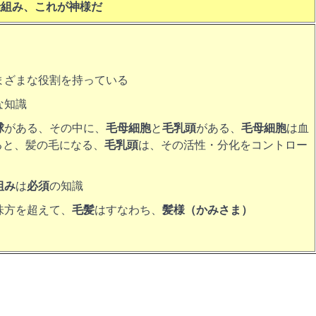
仕組み、これが神様だ
まざまな役割を持っている
な知識
球
がある、その中に、
毛母細胞
と
毛乳頭
がある、
毛母細胞
は血
ると、髪の毛になる、
毛乳頭
は、その活性・分化をコントロー
組み
は
必須
の知識
味方を超えて、
毛髪
はすなわち、
髪様（かみさま）