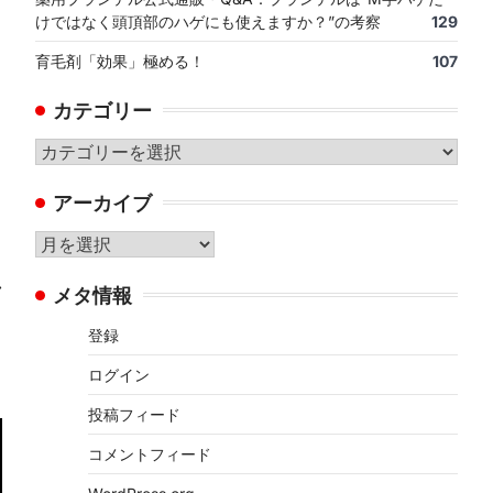
けではなく頭頂部のハゲにも使えますか？”の考察
129
育毛剤「効果」極める！
107
カテゴリー
カ
テ
アーカイブ
ゴ
リ
ア
ー
ー
⟶
メタ情報
カ
イ
登録
ブ
ログイン
投稿フィード
コメントフィード