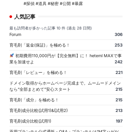
#探偵 #道具 #秘密 #公開 #暴露
人気記事
最も訪問者が多かった記事 10 件 (過去 28 日間)
Forum
306
育毛剤「返金(保証)」を極める！
253
初期費用110,000円が【完全無料】に！ heteml MAXで事
業を加速せよ
242
育毛剤「レビュー」を極める！
221
ドメイン取得からホームページ完成まで。ムームードメイン
なら“全部まとめて”安心スタート
215
育毛剤「成分」を極める！
215
育毛剤成分比較(試用1)&(試用2)
213
育毛剤成分比較(試用1)
197
薬用プランテル公式通販・Q&A：プランテルは“M字ハゲだ