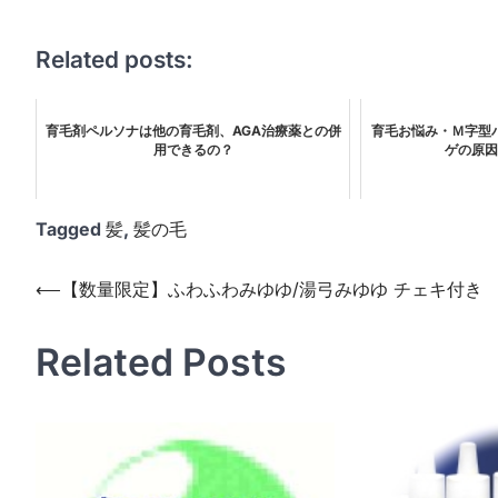
Related posts:
育毛剤ペルソナは他の育毛剤、AGA治療薬との併
育毛お悩み・Ｍ字型
用できるの？
ゲの原因
Tagged
髪
,
髪の毛
投
⟵
【数量限定】ふわふわみゆゆ/湯弓みゆゆ チェキ付き
稿
Related Posts
ナ
ビ
ゲ
ー