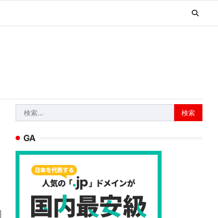
検
索:
GA