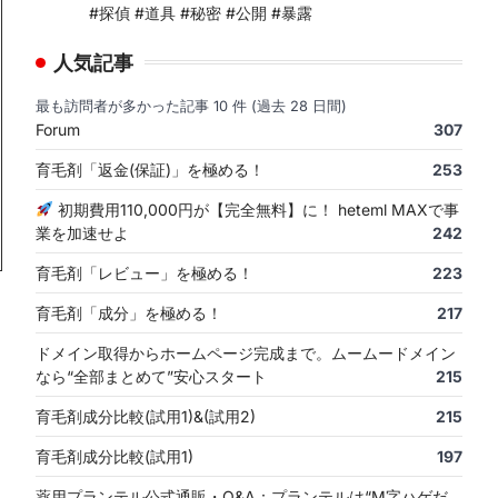
#探偵 #道具 #秘密 #公開 #暴露
人気記事
最も訪問者が多かった記事 10 件 (過去 28 日間)
Forum
307
育毛剤「返金(保証)」を極める！
253
初期費用110,000円が【完全無料】に！ heteml MAXで事
業を加速せよ
242
育毛剤「レビュー」を極める！
223
育毛剤「成分」を極める！
217
ドメイン取得からホームページ完成まで。ムームードメイン
なら“全部まとめて”安心スタート
215
育毛剤成分比較(試用1)&(試用2)
215
育毛剤成分比較(試用1)
197
薬用プランテル公式通販・Q&A：プランテルは“M字ハゲだ