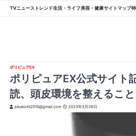
Skip
TVニューストレンド
生活・ライフ
美容・健康
サイトマップ
特
to
content
ポリピュアEX
ポリピュアEX公式サイト
読、頭皮環境を整えること
pikakichi2015@gmail.com
2023年3月26日