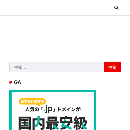
検
索:
GA