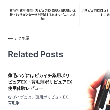
育毛剤(薬用)新型ポリピュアEX 新型と旧型違い比
ポリピュアEX口コ
較・5αリダクターゼを抑制するヒオウギエキス追
し、逆
加!
投
⟵
ミヤネ屋
稿
Related Posts
ナ
ビ
ゲ
薄毛ハゲにはピカイチ薬用ポリ
ー
ピュアEX・育毛剤ポリピュアEX
シ
使用体験レビュー
ョ
なぜハゲには、薬用ポリピュアEX、
ン
育毛剤…