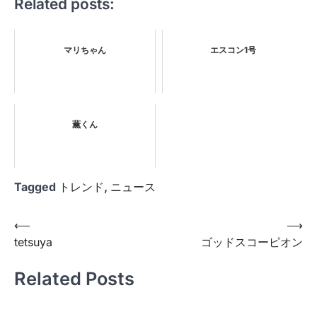
Related posts:
マリちゃん
エスコン1号
薫くん
Tagged
トレンド
,
ニュース
投
⟵
⟶
tetsuya
ゴッドスコーピオン
稿
ナ
Related Posts
ビ
ゲ