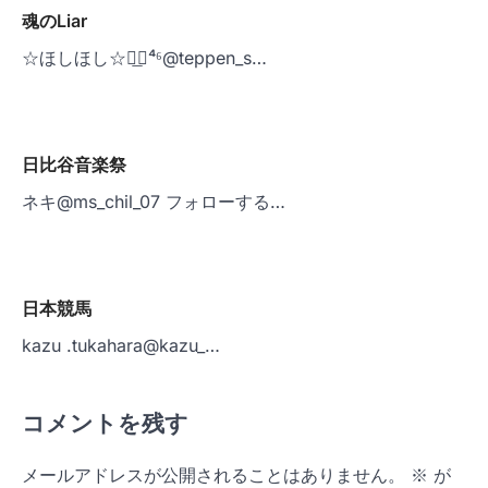
魂のLiar
ー
☆ほしほし☆◢͟￨⁴⁶@teppen_s…
シ
ョ
ン
日比谷音楽祭
ネキ@ms_chil_07 フォローする…
日本競馬
kazu .tukahara@kazu_…
コメントを残す
メールアドレスが公開されることはありません。
※
が