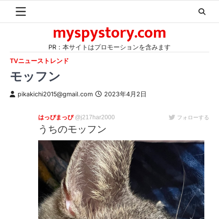
Skip
to
myspystory.com
content
PR：本サイトはプロモーションを含みます
TVニューストレンド
モッフン
pikakichi2015@gmail.com
2023年4月2日
はっぴまっぴ
@j217har2000
フォローする
うちのモッフン