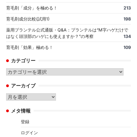
育毛剤「成分」を極める！
213
育毛剤成分比較(試用1)
198
薬用プランテル公式通販・Q&A：プランテルは“M字ハゲだけで
はなく頭頂部のハゲにも使えますか？”の考察
134
育毛剤「効果」極める！
109
カテゴリー
カ
テ
アーカイブ
ゴ
リ
ア
ー
ー
メタ情報
カ
イ
登録
ブ
ログイン