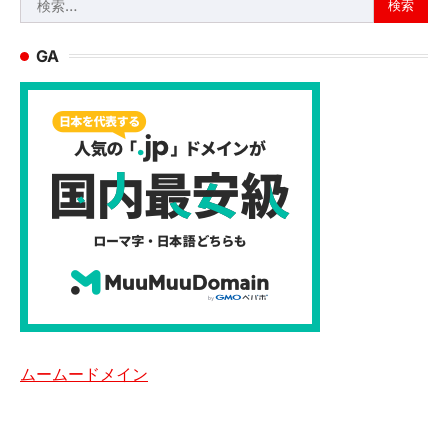
索:
GA
ムームードメイン