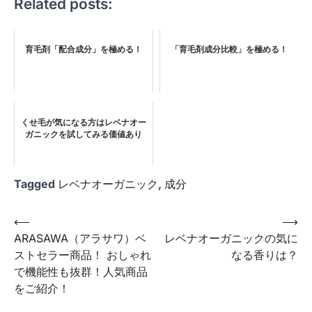
Related posts:
育毛剤「配合成分」を極める！
「育毛剤成分比較」を極める！
くせ毛が気になる方はレベナオー
ガニックを試してみる価値あり
Tagged
レベナオーガニック
,
成分
投
⟵
⟶
ARASAWA（アラサワ）ベ
レベナオーガニックの気に
稿
ストセラー商品！ おしゃれ
なる香りは？
ナ
で機能性も抜群！人気商品
ビ
をご紹介！
ゲ