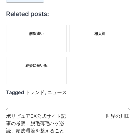
Related posts:
解釈違い
柵太郎
絶妙に短い腕
Tagged
トレンド
,
ニュース
投
⟵
⟶
ポリピュアEX公式サイト記
世界の川田
稿
事の考察：脱毛薄毛ハゲ必
ナ
読、頭皮環境を整えること