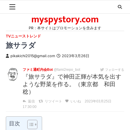
Skip
to
myspystory.com
content
PR：本サイトはプロモーションを含みます
TVニューストレンド
旅サラダ
pikakichi2015@gmail.com
2023年3月26日
ファミ通町内会Bot
@fami2repo_bot
フォローする
『旅サラダ』で神田正輝が本気を出す
ような野菜を作る。（東京都 和田
稔）
返信
リツイート
いいね
2023年03月25日
17:30:00
目次