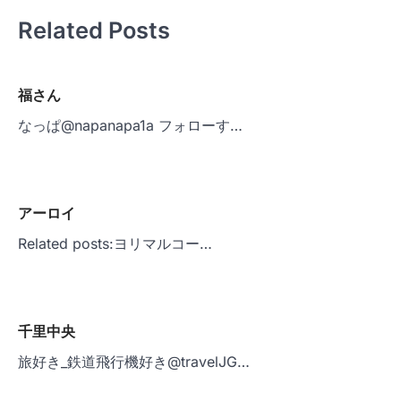
ビ
Related Posts
ゲ
ー
シ
福さん
ョ
なっぱ@napanapa1a フォローす…
ン
アーロイ
Related posts:ヨリマルコー…
千里中央
旅好き_鉄道飛行機好き@travelJG…