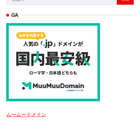
索:
GA
ムームードメイン